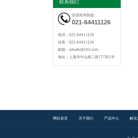
联系我们
ZD2000B型SF6定量泄露监控报警系统
全国咨询热线：
021-64411126
电话：
021-64411126
传真：
021-64411126
邮箱：
zdsafe@163.com
地址：
上海市中山南二路777弄1号
ZDZC6500Y一体化振动传感器
ZD-WZ3AP 温度+三轴振动频谱型温振变送器
网站首页
关于我们
产品中心
解决